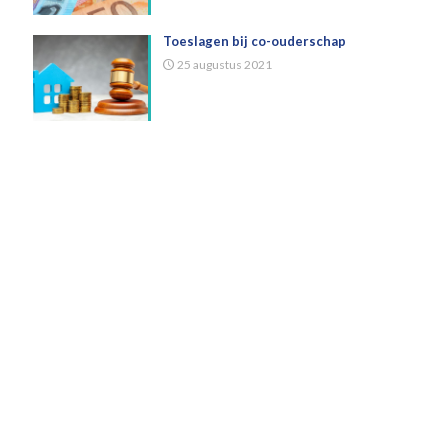
Toeslagen bij co-ouderschap
25 augustus 2021
Eerst
×
maar
eens
vrijblijvend
kennismaken?
Wij