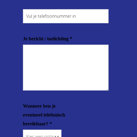
Je bericht / toelichting *
Wanneer ben je
eventueel telefonisch
bereikbaar? *