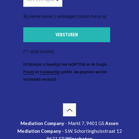
Wij nemen binnen 2 werkdagen contact met je op.
(* = altijd invullen)
Dit formulier is beveiligd met reCAPTCHA en de Google
Privacy
en
Voorwaarden
gelden. Uw gegevens worden
versleuteld verstuurd.
Mediation Company
- Markt 7, 9401 GS
Assen
Mediation Company
- S.W. Schortinghuisstraat 12
9671 EP
Winschoten