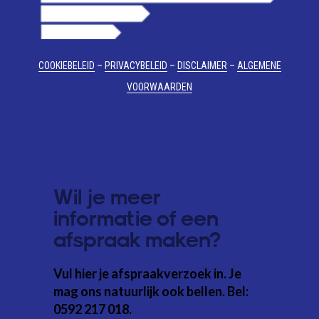
COOKIEBELEID
–
PRIVACYBELEID
–
DISCLAIMER
–
ALGEMENE
VOORWAARDEN
Wil je meer
informatie of een
afspraak maken?
Vul hier je afspraakverzoek in. Je
mag ons natuurlijk ook bellen. Bel:
0592 217 018.